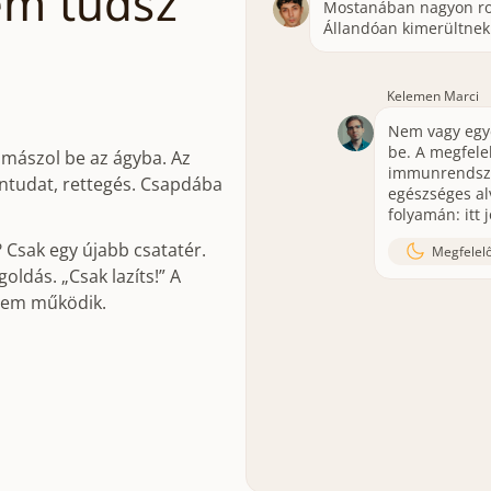
em tudsz
Mostanában nagyon ro
Állandóan kimerültne
Kelemen Marci
Nem vagy egye
be. A megfele
mászol be az ágyba. Az
immunrendszer
ntudat, rettegés. Csapdába
egészséges al
folyamán: itt
? Csak egy újabb csatatér.
Megfelelő
ldás. „Csak lazíts!” A
sem működik.