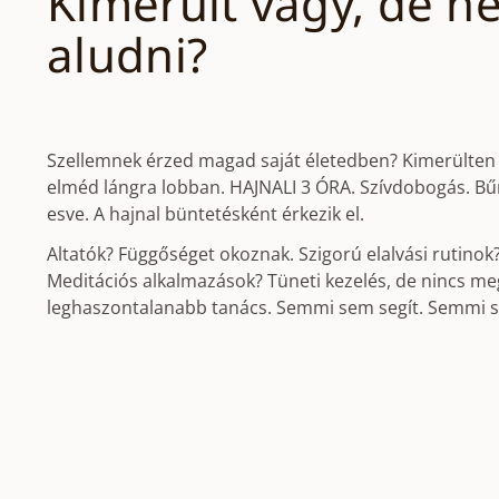
Kimerült vagy, de n
aludni?
Szellemnek érzed magad saját életedben? Kimerülten 
elméd lángra lobban. HAJNALI 3 ÓRA. Szívdobogás. Bű
esve. A hajnal büntetésként érkezik el.
Altatók? Függőséget okoznak. Szigorú elalvási rutinok
Meditációs alkalmazások? Tüneti kezelés, de nincs mego
leghaszontalanabb tanács. Semmi sem segít. Semmi 