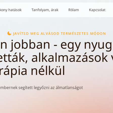
ékony hatások
Tanfolyam, árak
Rólam
Kapcsolat
JAVÍTSD MEG ALVÁSOD TERMÉSZETES MÓDON
n jobban - egy nyu
tták, alkalmazások
rápia nélkül
embernek segített legyőzni az álmatlanságot