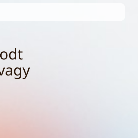
godt
 vagy