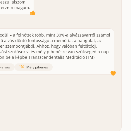
sszul alszom.
k érzem magam.
dül – a felnőttek több, mint 30%-a alvászavarról számol
lő alvás döntő fontosságú a memória, a hangulat, az
 szempontjából. Ahhoz, hogy valóban feltöltődj,
vási szokásokra és mély pihenésre van szükséged a nap
 jön be a képbe Transzcendentális Meditáció (TM).
 alvás
Mély pihenés