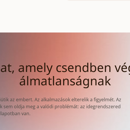
lat, amely csendben vég
álmatlanságnak
iütik az embert. Az alkalmazások elterelik a figyelmét. Az
yik sem oldja meg a valódi problémát: az idegrendszered
állapotban van.